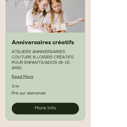
Anniversaires créatifs
ATELIERS ANNIVERSAIRES
COUTURE & LOISIRS CRÉATIFS
POUR ENFANTS/ADOS (8–15
ANS)
Read More
3 hr
Prix
Prix sur demande
sur
demande
More Info