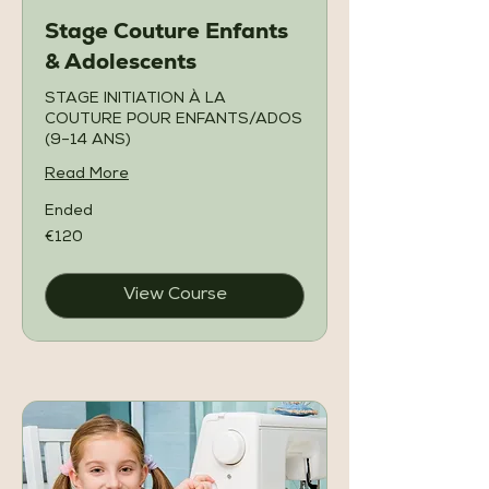
Stage Couture Enfants
& Adolescents
STAGE INITIATION À LA
COUTURE POUR ENFANTS/ADOS
(9–14 ANS)
Read More
Ended
120
€120
euros
View Course