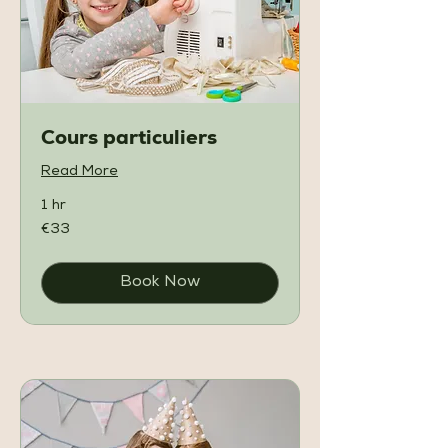
Cours particuliers
Read More
1 hr
33
€33
euros
Book Now