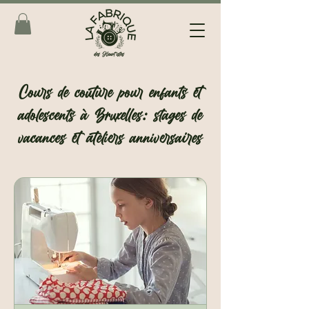
Cours
de couture pour enfants et
adolescents à Bruxelles: stages de
vacances et ateliers anniversaires