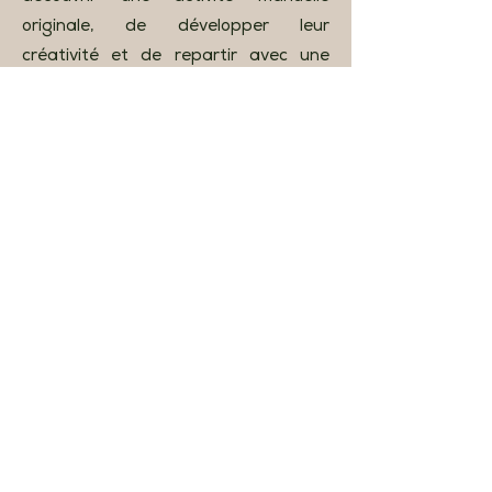
originale, de développer leur
créativité et de repartir avec une
création réalisée de leurs propres
mains.
Addresses
Workshops & Training Area:
200 Rue Gray
1050 Brussels
Shop & Withdrawals:
24A Rue de la Cuve
1050 Brussels
BELGIUM
VAT number:
0599.909.168
Phone number