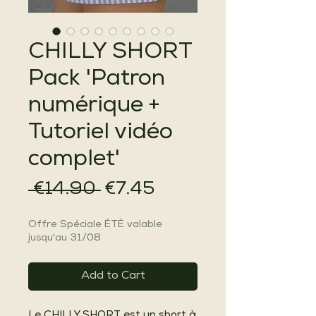
CHILLY SHORT
Pack 'Patron
numérique +
Tutoriel vidéo
complet'
Regular
Sale
 €14.90 
€7.45
Price
Price
Offre Spéciale ÉTÉ valable
jusqu'au 31/08
Add to Cart
Le CHILLY SHORT est un short à