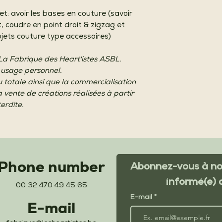
et: avoir les bases en couture (savoir
êt, coudre en point droit & zigzag et
ojets couture type accessoires)
 La Fabrique des Heart'istes ASBL.
 usage personnel.
u totale ainsi que la commercialisation
a vente de créations réalisées à partir
erdite.
Phone number
Abonnez-vous à not
informé(e) 
00 32 470 49 45 65
E-mail
E-mail