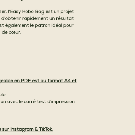
ser, l’Easy Hobo Bag est un projet
 d’obtenir rapidement un résultat
est également le patron idéal pour
p de cœur.
rgeable en PDF est au format A4 et
ble
n avec le carré test d'impression
e sur Instagram & TikTok: