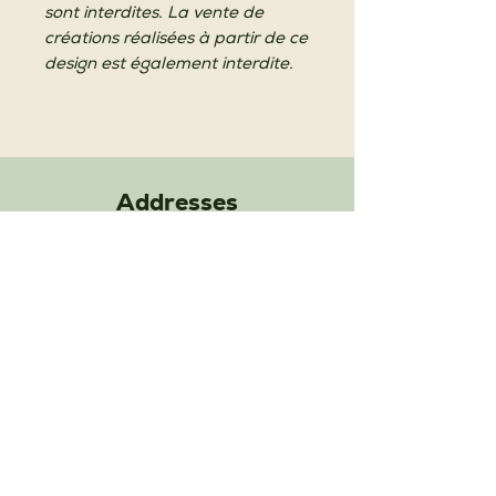
sont interdites. La vente de
créations réalisées à partir de ce
design est également interdite.
Addresses
Workshops & Training Area:
200 Rue Gray
1050 Brussels
Shop & Withdrawals:
24A Rue de la Cuve
1050 Brussels
BELGIUM
VAT number:
0599.909.168
Phone number