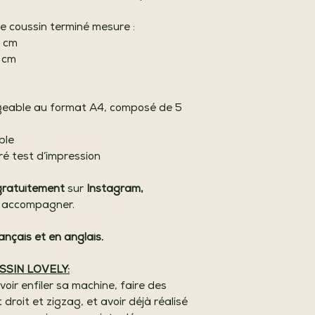
 le coussin terminé mesure :
2 cm
2 cm
rgeable au format A4, composé de 5
ble
é test d’impression
 gratuitement
sur
Instagram,
s accompagner.
ançais et en anglais.
USSIN LOVELY:
voir enfiler sa machine, faire des
 droit et zigzag, et avoir déjà réalisé