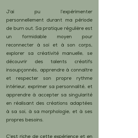
J’ai pu l’expérimenter
personnellement durant ma période
de burn out. Sa pratique régulière est
un formidable moyen pour
reconnecter à soi et à son corps,
explorer sa créativité manuelle, se
découvrir des talents créatifs
insoupçonnés, apprendre à connaître
et respecter son propre rythme
intérieur, exprimer sa personnalité, et
apprendre à accepter sa singularité
en réalisant des créations adaptées
à sa soi, à sa morphologie, et à ses
propres besoins.
C'est riche de cette expérience et en