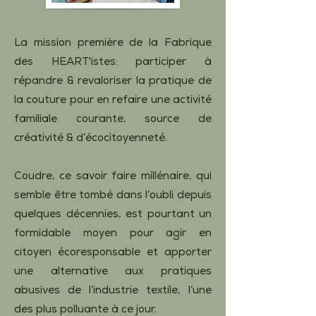
La mission première de la Fabrique
des HEART'istes: participer à
répandre & revaloriser la pratique de
la couture pour en refaire une activité
familiale courante, source de
créativité & d’écocitoyenneté.
Coudre, ce savoir faire millénaire, qui
semble être tombé dans l’oubli depuis
quelques décennies, est pourtant un
formidable moyen pour agir en
citoyen écoresponsable et apporter
une alternative aux pratiques
abusives de l’industrie textile, l’une
des plus polluante à ce jour.