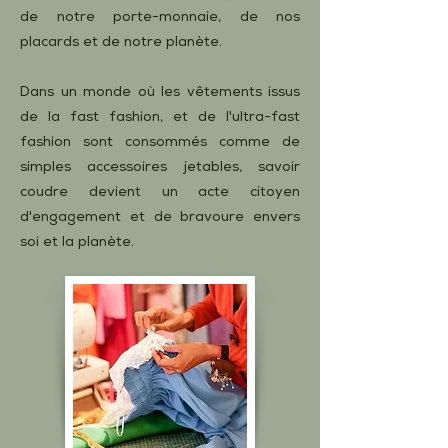
de notre porte-monnaie, de nos
placards et de notre planète.
Dans un monde où les vêtements issus
de la fast fashion, et de l'ultra-fast
fashion sont consommés comme de
simples accessoires jetables, savoir
coudre devient un acte citoyen
d'engagement et de bravoure envers
soi et la planète.