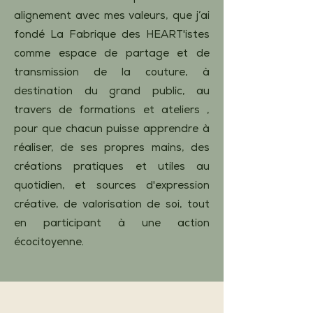
alignement avec mes valeurs, que j’ai
fondé La Fabrique des HEART'istes
comme espace de partage et de
transmission de la couture, à
destination du grand public, au
travers de formations et ateliers ,
pour que chacun puisse apprendre à
réaliser, de ses propres mains, des
créations pratiques et utiles au
quotidien, et sources d'expression
créative, de valorisation de soi, tout
en participant à une action
écocitoyenne.