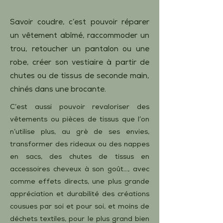
Savoir coudre, c’est pouvoir réparer
un vêtement abîmé, raccommoder un
trou, retoucher un pantalon ou une
robe, créer son vestiaire à partir de
chutes ou de tissus de seconde main,
chinés dans une brocante.
C’est aussi pouvoir revaloriser des
vêtements ou pièces de tissus que l’on
n’utilise plus, au grè de ses envies,
transformer des rideaux ou des nappes
en sacs, des chutes de tissus en
accessoires cheveux à son goût..., avec
comme effets directs, une plus grande
appréciation et durabilité des créations
cousues par soi et pour soi, et moins de
déchets textiles, pour le plus grand bien