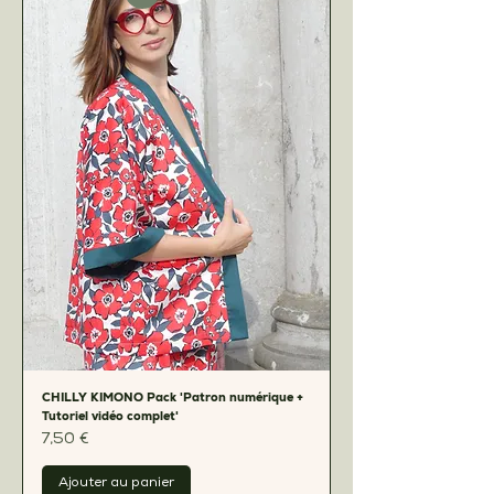
CHILLY KIMONO Pack 'Patron numérique +
Tutoriel vidéo complet'
Prix
7,50 €
Ajouter au panier