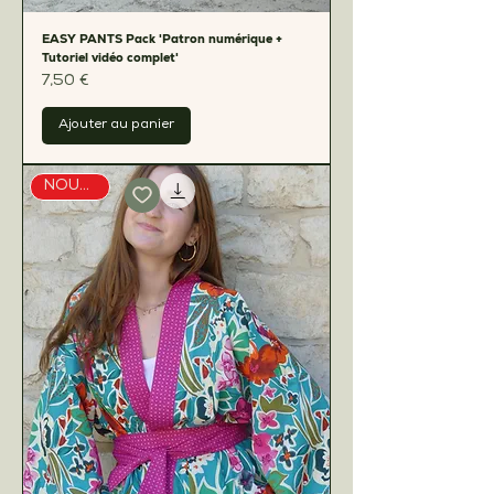
EASY PANTS Pack 'Patron numérique +
Tutoriel vidéo complet'
Prix
7,50 €
Ajouter au panier
NOUVEAU