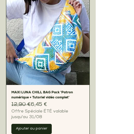
MAXI LUNA CHILL BAG Pack 'Patron
numérique + Tutoriel vidéo complet'
Prix original
Prix promotionnel
12,90 €
6,45 €
Offre Spéciale ÉTÉ valable
jusqu'au 31/08
Ajouter au panier