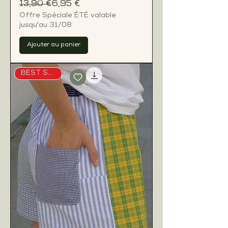
Prix original
Prix promotionnel
13,90 €
6,95 €
Offre Spéciale ÉTÉ valable
jusqu'au 31/08
Ajouter au panier
BEST SELLER