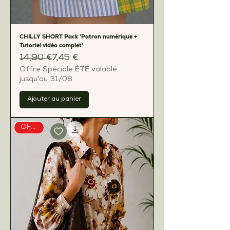
CHILLY SHORT Pack 'Patron numérique +
Tutoriel vidéo complet'
Prix original
Prix promotionnel
14,90 €
7,45 €
Offre Spéciale ÉTÉ valable
jusqu'au 31/08
Ajouter au panier
OFFERT