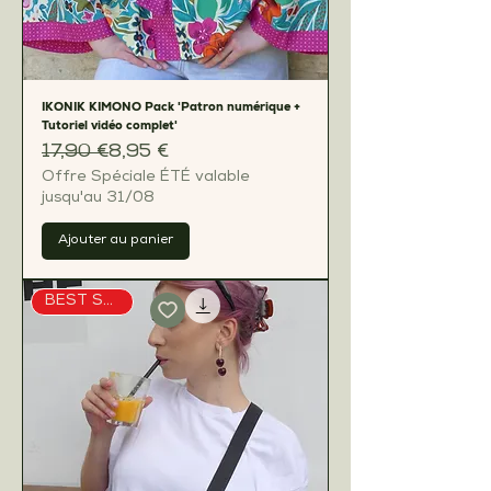
IKONIK KIMONO Pack 'Patron numérique +
Tutoriel vidéo complet'
Prix original
Prix promotionnel
17,90 €
8,95 €
Offre Spéciale ÉTÉ valable
jusqu'au 31/08
Ajouter au panier
BEST SELLER