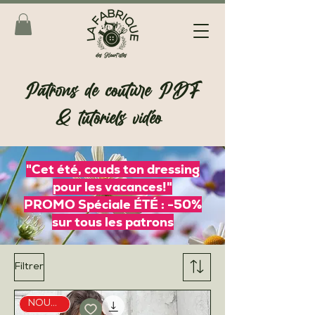
Patrons de couture PDF
& tutoriels vidéo
"Cet été, couds ton dressing
pour les vacances!"
PROMO Spéciale ÉTÉ : -50%
sur tous les patrons
Filtrer
NOUVEAU