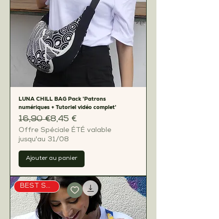
LUNA CHILL BAG Pack 'Patrons
numériques + Tutoriel vidéo complet'
Prix original
Prix promotionnel
16,90 €
8,45 €
Offre Spéciale ÉTÉ valable
jusqu'au 31/08
Ajouter au panier
BEST SELLER