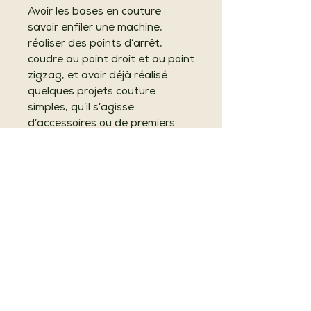
Avoir les bases en couture :
savoir enfiler une machine,
réaliser des points d’arrêt,
coudre au point droit et au point
zigzag, et avoir déjà réalisé
quelques projets couture
simples, qu’il s’agisse
d’accessoires ou de premiers
vêtements.
Le tutoriel est particulièrement
adapté aux personnes ayant
déjà une petite expérience en
couture et souhaitant se lancer
dans la réalisation de premiers
vêtements accessibles et
personnalisables.
Ce patron est la propriété de La
Fabrique des Heart'istes ASBL.