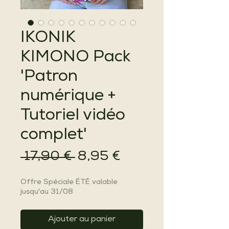
IKONIK
KIMONO Pack
'Patron
numérique +
Tutoriel vidéo
complet'
Prix
Prix
 17,90 € 
8,95 €
original
promotionnel
Offre Spéciale ÉTÉ valable
jusqu'au 31/08
Ajouter au panier