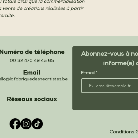
u totale ainsi que la commercialisation
a vente de créations réalisées à partir
erdite.
Numéro de téléphone
Abonnez-vous à not
00 32 470 49 45 65
informé(e) 
Email
E-mail
ello@lafabriquedesheartistes.be
Réseaux sociaux
Conditions 